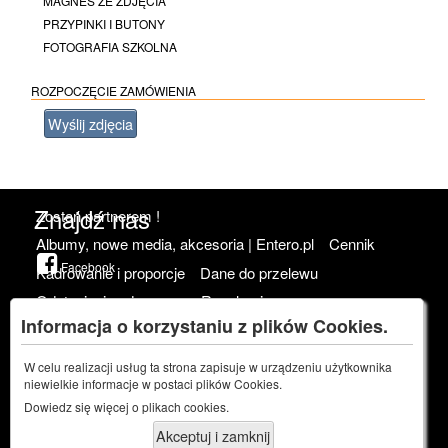
MAGNES ZE ZDJĘCIA
PRZYPINKI I BUTONY
FOTOGRAFIA SZKOLNA
ROZPOCZĘCIE ZAMÓWIENIA
Wyślij zdjęcia
Znajdź nas
Zostań partnerem !
Albumy, nowe media, akcesoria | Entero.pl
Cennik
Facebook
Kadrowanie i proporcje
Dane do przelewu
Odstąpienie od umowy
Regulamin
Informacja o korzystaniu z plików Cookies.
Polityka prywatności
Zapomnij Mnie ! Czy jestem w Waszej bazie ?
W celu realizacji usług ta strona zapisuje w urządzeniu użytkownika
niewielkie informacje w postaci plików Cookies.
Dowiedz się więcej o
plikach cookies.
www.crazyfoto.pl
Akceptuj i zamknij
Platforma do zamawiania odbitek i foto produktów