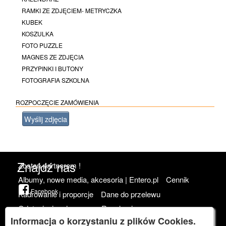
RAMKI ZE ZDJĘCIEM- METRYCZKA
KUBEK
KOSZULKA
FOTO PUZZLE
MAGNES ZE ZDJĘCIA
PRZYPINKI I BUTONY
FOTOGRAFIA SZKOLNA
ROZPOCZĘCIE ZAMÓWIENIA
Wyślij zdjęcia
Znajdź nas
Zostań partnerem !
Albumy, nowe media, akcesoria | Entero.pl
Cennik
Facebook
Kadrowanie i proporcje
Dane do przelewu
Odstąpienie od umowy
Regulamin
Informacja o korzystaniu z plików Cookies.
Polityka prywatności